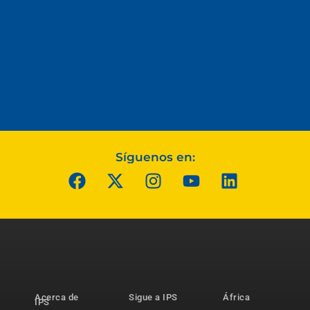
Síguenos en:
Acerca de
Sigue a IPS
África
IPS