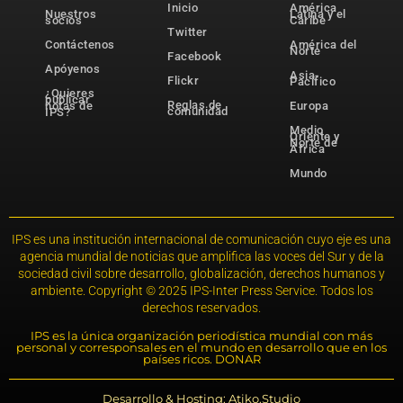
Inicio
América
Nuestros
Latina y el
socios
Caribe
Twitter
Contáctenos
América del
Norte
Facebook
Apóyenos
Asia-
Flickr
Pacífico
¿Quieres
publicar
Reglas de
notas de
Europa
comunidad
IPS?
Medio
Oriente y
Norte de
África
Mundo
IPS es una institución internacional de comunicación cuyo eje es una
agencia mundial de noticias que amplifica las voces del Sur y de la
sociedad civil sobre desarrollo, globalización, derechos humanos y
ambiente. Copyright © 2025 IPS-Inter Press Service. Todos los
derechos reservados.
IPS es la única organización periodística mundial con más
personal y corresponsales en el mundo en desarrollo que en los
países ricos. DONAR
Desarrollo & Hosting: Atiko.Studio