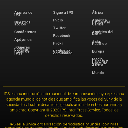
Acerca de
Sigue a IPS
África
IPS
Inicio
América
Nuestros
Latina y el
socios
Caribe
Twitter
Contáctenos
América del
Norte
Facebook
Apóyenos
Asia-
Flickr
Pacífico
¿Quieres
publicar
Reglas de
notas de
Europa
comunidad
IPS?
Medio
Oriente y
Norte de
África
Mundo
IPS es una institución internacional de comunicación cuyo eje es una
agencia mundial de noticias que amplifica las voces del Sur y de la
sociedad civil sobre desarrollo, globalización, derechos humanos y
ambiente. Copyright © 2025 IPS-Inter Press Service. Todos los
derechos reservados.
IPS es la única organización periodística mundial con más
personal y corresponsales en el mundo en desarrollo que en los