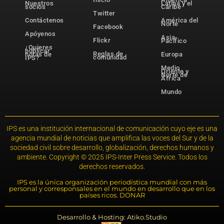
Nuestros
Latina y el
socios
Caribe
Twitter
Contáctenos
América del
Norte
Facebook
Apóyenos
Asia-
Flickr
Pacífico
¿Quieres
publicar
Reglas de
notas de
Europa
comunidad
IPS?
Medio
Oriente y
Norte de
África
Mundo
IPS es una institución internacional de comunicación cuyo eje es una
agencia mundial de noticias que amplifica las voces del Sur y de la
sociedad civil sobre desarrollo, globalización, derechos humanos y
ambiente. Copyright © 2025 IPS-Inter Press Service. Todos los
derechos reservados.
IPS es la única organización periodística mundial con más
personal y corresponsales en el mundo en desarrollo que en los
países ricos. DONAR
Desarrollo & Hosting: Atiko.Studio