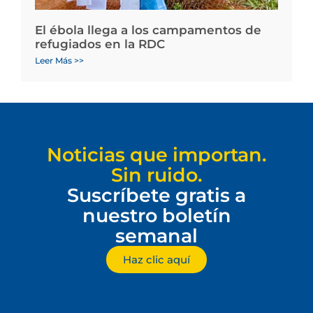
El ébola llega a los campamentos de
refugiados en la RDC
Leer Más >>
Noticias que importan.
Sin ruido.
Suscríbete gratis a
nuestro boletín
semanal
Haz clic aquí