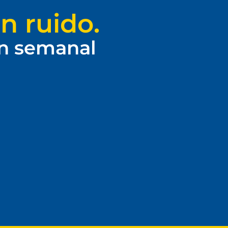
n ruido.
ín semanal