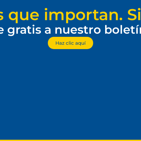
s que importan. Si
e gratis a nuestro bolet
Haz clic aquí