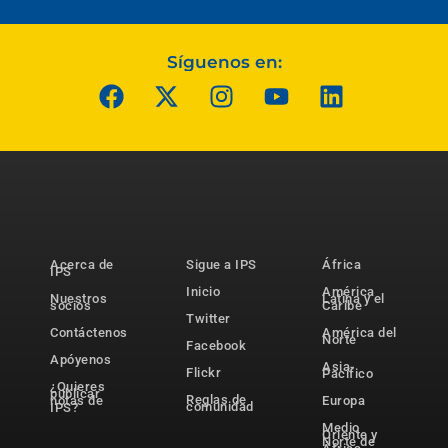
Síguenos en:
Acerca de
Sigue a IPS
África
IPS
Inicio
América
Nuestros
Latina y el
socios
Caribe
Twitter
Contáctenos
América del
Norte
Facebook
Apóyenos
Asia-
Flickr
Pacífico
¿Quieres
publicar
Reglas de
notas de
Europa
comunidad
IPS?
Medio
Oriente y
Norte de