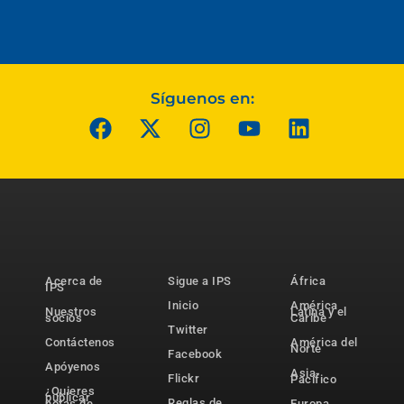
Síguenos en:
Acerca de
Sigue a IPS
África
IPS
Inicio
América
Nuestros
Latina y el
socios
Caribe
Twitter
Contáctenos
América del
Norte
Facebook
Apóyenos
Asia-
Flickr
Pacífico
¿Quieres
publicar
Reglas de
notas de
Europa