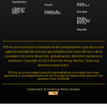
Apóyenos
Asia-
Flickr
Pacífico
¿Quieres
publicar
Reglas de
notas de
Europa
comunidad
IPS?
Medio
Oriente y
Norte de
África
Mundo
IPS es una institución internacional de comunicación cuyo eje es una
agencia mundial de noticias que amplifica las voces del Sur y de la
sociedad civil sobre desarrollo, globalización, derechos humanos y
ambiente. Copyright © 2025 IPS-Inter Press Service. Todos los
derechos reservados.
IPS es la única organización periodística mundial con más
personal y corresponsales en el mundo en desarrollo que en los
países ricos. DONAR
Desarrollo & Hosting: Atiko.Studio