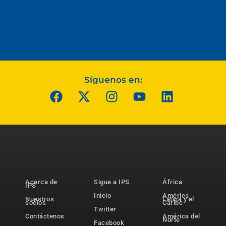
Síguenos en:
Acerca de
Sigue a IPS
África
IPS
Inicio
América
Nuestros
Latina y el
socios
Caribe
Twitter
Contáctenos
América del
Norte
Facebook