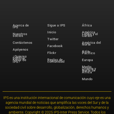
Acerca de
Sigue a IPS
África
IPS
Inicio
América
Nuestros
Latina y el
socios
Caribe
Twitter
Contáctenos
América del
Norte
Facebook
Apóyenos
Asia-
Flickr
Pacífico
¿Quieres
publicar
Reglas de
notas de
Europa
comunidad
IPS?
Medio
Oriente y
Norte de
África
Mundo
IPS es una institución internacional de comunicación cuyo eje es una
agencia mundial de noticias que amplifica las voces del Sur y de la
sociedad civil sobre desarrollo, globalización, derechos humanos y
ambiente. Copyright © 2025 IPS-Inter Press Service. Todos los