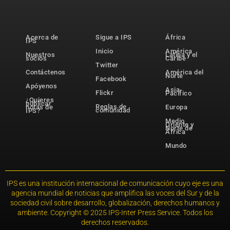
Acerca de
Sigue a IPS
África
IPS
Inicio
América
Nuestros
Latina y el
socios
Caribe
Twitter
Contáctenos
América del
Norte
Facebook
Apóyenos
Asia-
Flickr
Pacífico
¿Quieres
publicar
Reglas de
notas de
Europa
comunidad
IPS?
Medio
Oriente y
Norte de
África
Mundo
IPS es una institución internacional de comunicación cuyo eje es una
agencia mundial de noticias que amplifica las voces del Sur y de la
sociedad civil sobre desarrollo, globalización, derechos humanos y
ambiente. Copyright © 2025 IPS-Inter Press Service. Todos los
derechos reservados.