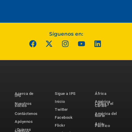
Síguenos en:
Acerca de
Sigue a IPS
África
IPS
Inicio
América
Nuestros
Latina y el
socios
Caribe
Twitter
Contáctenos
América del
Norte
Facebook
Apóyenos
Asia-
Flickr
Pacífico
¿Quieres
publicar