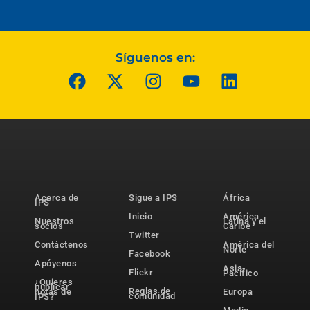
Síguenos en:
Acerca de
Sigue a IPS
África
IPS
Inicio
América
Nuestros
Latina y el
socios
Caribe
Twitter
Contáctenos
América del
Norte
Facebook
Apóyenos
Asia-
Flickr
Pacífico
¿Quieres
publicar
Reglas de
notas de
Europa
comunidad
IPS?