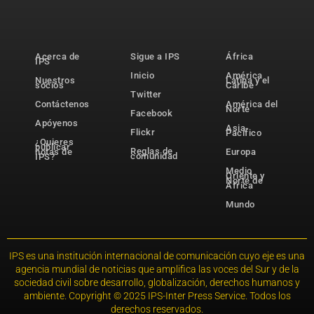
Acerca de
Sigue a IPS
África
IPS
Inicio
América
Nuestros
Latina y el
socios
Caribe
Twitter
Contáctenos
América del
Norte
Facebook
Apóyenos
Asia-
Flickr
Pacífico
¿Quieres
publicar
Reglas de
notas de
Europa
comunidad
IPS?
Medio
Oriente y
Norte de
África
Mundo
IPS es una institución internacional de comunicación cuyo eje es una
agencia mundial de noticias que amplifica las voces del Sur y de la
sociedad civil sobre desarrollo, globalización, derechos humanos y
ambiente. Copyright © 2025 IPS-Inter Press Service. Todos los
derechos reservados.