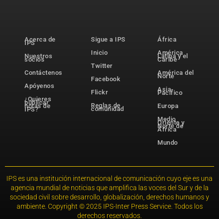
Acerca de
Sigue a IPS
África
IPS
Inicio
América
Nuestros
Latina y el
socios
Caribe
Twitter
Contáctenos
América del
Norte
Facebook
Apóyenos
Asia-
Flickr
Pacífico
¿Quieres
publicar
Reglas de
notas de
Europa
comunidad
IPS?
Medio
Oriente y
Norte de
África
Mundo
IPS es una institución internacional de comunicación cuyo eje es una
agencia mundial de noticias que amplifica las voces del Sur y de la
sociedad civil sobre desarrollo, globalización, derechos humanos y
ambiente. Copyright © 2025 IPS-Inter Press Service. Todos los
derechos reservados.