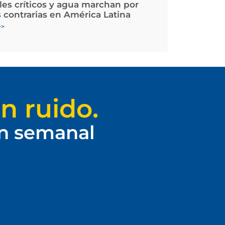
les críticos y agua marchan por
 contrarias en América Latina
>>
n ruido.
ín semanal