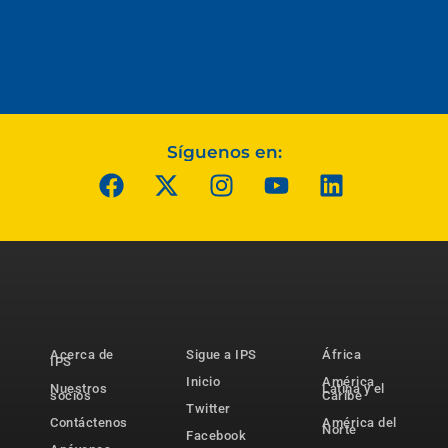
Síguenos en:
Acerca de
Sigue a IPS
África
IPS
Inicio
América
Nuestros
Latina y el
socios
Caribe
Twitter
Contáctenos
América del
Norte
Facebook