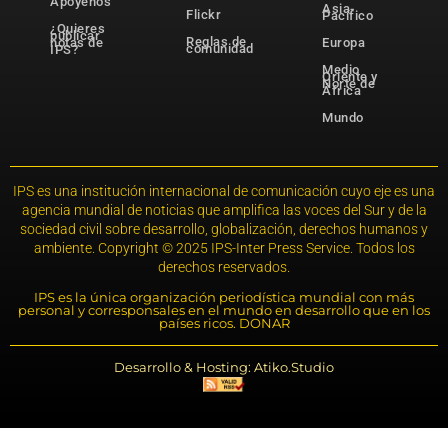
Apóyenos
Asia-
Flickr
Pacífico
¿Quieres
publicar
Reglas de
notas de
Europa
comunidad
IPS?
Medio
Oriente y
Norte de
África
Mundo
IPS es una institución internacional de comunicación cuyo eje es una
agencia mundial de noticias que amplifica las voces del Sur y de la
sociedad civil sobre desarrollo, globalización, derechos humanos y
ambiente. Copyright © 2025 IPS-Inter Press Service. Todos los
derechos reservados.
IPS es la única organización periodística mundial con más
personal y corresponsales en el mundo en desarrollo que en los
países ricos. DONAR
Desarrollo & Hosting: Atiko.Studio