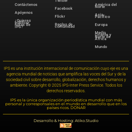
Twitter
Contáctenos
América del
Norte
Facebook
Apóyenos
Asia-
Flickr
Pacífico
¿Quieres
publicar
Reglas de
notas de
Europa
comunidad
IPS?
Medio
Oriente y
Norte de
África
Mundo
IPS es una institución internacional de comunicación cuyo eje es una
agencia mundial de noticias que amplifica las voces del Sur y de la
sociedad civil sobre desarrollo, globalización, derechos humanos y
ambiente. Copyright © 2025 IPS-Inter Press Service. Todos los
derechos reservados.
IPS es la única organización periodística mundial con más
personal y corresponsales en el mundo en desarrollo que en los
países ricos. DONAR
Desarrollo & Hosting: Atiko.Studio