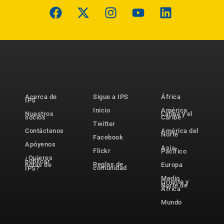
Acerca de
Sigue a IPS
África
IPS
Inicio
América
Nuestros
Latina y el
socios
Caribe
Twitter
Contáctenos
América del
Norte
Facebook
Apóyenos
Asia-
Flickr
Pacífico
¿Quieres
publicar
Reglas de
notas de
Europa
comunidad
IPS?
Medio
Oriente y
Norte de
África
Mundo