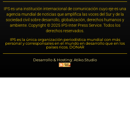
IPS es una institución internacional de comunicación cuyo eje es una
agencia mundial de noticias que amplifica las voces del Sur y de la
sociedad civil sobre desarrollo, globalización, derechos humanos y
ambiente. Copyright © 2025 IPS-Inter Press Service. Todos los
derechos reservados.
IPS es la única organización periodística mundial con más
personal y corresponsales en el mundo en desarrollo que en los
países ricos. DONAR
Desarrollo & Hosting: Atiko.Studio