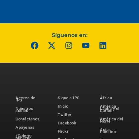
Síguenos en:
Acerca de
Sigue a IPS
África
IPS
Inicio
América
Nuestros
Latina y el
socios
Caribe
Twitter
Contáctenos
América del
Norte
Facebook
Apóyenos
Asia-
Flickr
Pacífico
¿Quieres
publicar