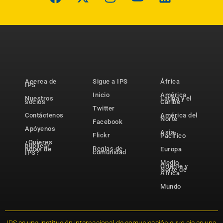
Acerca de
Sigue a IPS
África
IPS
Inicio
América
Nuestros
Latina y el
socios
Caribe
Twitter
Contáctenos
América del
Norte
Facebook
Apóyenos
Asia-
Flickr
Pacífico
¿Quieres
publicar
Reglas de
notas de
Europa
comunidad
IPS?
Medio
Oriente y
Norte de
África
Mundo
IPS es una institución internacional de comunicación cuyo eje es una