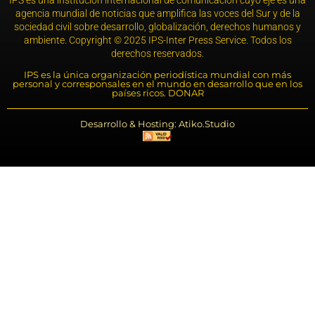
agencia mundial de noticias que amplifica las voces del Sur y de la
sociedad civil sobre desarrollo, globalización, derechos humanos y
ambiente. Copyright © 2025 IPS-Inter Press Service. Todos los
derechos reservados.
IPS es la única organización periodística mundial con más
personal y corresponsales en el mundo en desarrollo que en los
países ricos. DONAR
Desarrollo & Hosting: Atiko.Studio