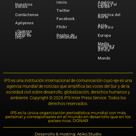
Inicio
América
Nuestros
Latina y el
socios
Caribe
Twitter
Contáctenos
América del
Norte
Facebook
Apóyenos
Asia-
Flickr
Pacífico
¿Quieres
publicar
Reglas de
notas de
Europa
comunidad
IPS?
Medio
Oriente y
Norte de
África
Mundo
IPS es una institución internacional de comunicación cuyo eje es una
agencia mundial de noticias que amplifica las voces del Sur y de la
sociedad civil sobre desarrollo, globalización, derechos humanos y
ambiente. Copyright © 2025 IPS-Inter Press Service. Todos los
derechos reservados.
IPS es la única organización periodística mundial con más
personal y corresponsales en el mundo en desarrollo que en los
países ricos. DONAR
Desarrollo & Hosting: Atiko.Studio