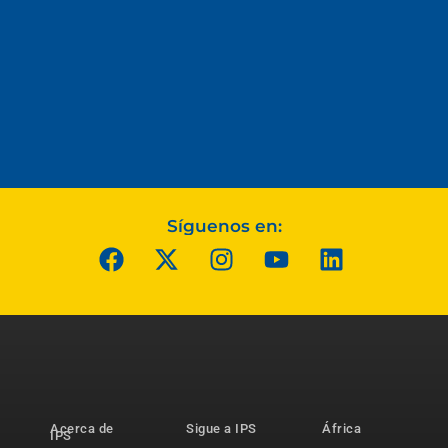
Síguenos en:
Acerca de
Sigue a IPS
África
IPS