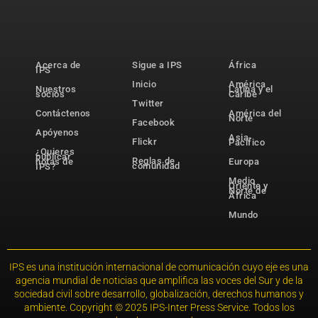
Acerca de
Sigue a IPS
África
IPS
Inicio
América
Nuestros
Latina y el
socios
Caribe
Twitter
Contáctenos
América del
Norte
Facebook
Apóyenos
Asia-
Flickr
Pacífico
¿Quieres
publicar
Reglas de
notas de
Europa
comunidad
IPS?
Medio
Oriente y
Norte de
África
Mundo
IPS es una institución internacional de comunicación cuyo eje es una
agencia mundial de noticias que amplifica las voces del Sur y de la
sociedad civil sobre desarrollo, globalización, derechos humanos y
ambiente. Copyright © 2025 IPS-Inter Press Service. Todos los