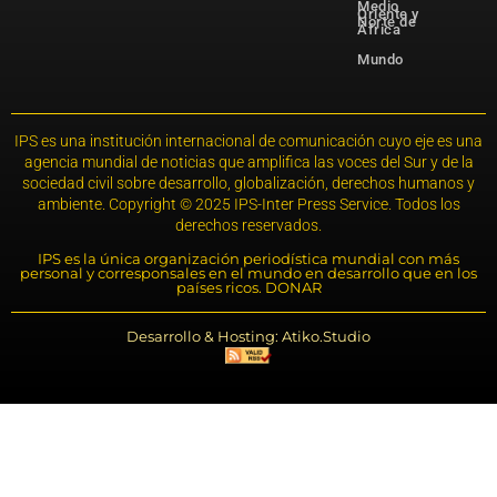
Medio
Oriente y
Norte de
África
Mundo
IPS es una institución internacional de comunicación cuyo eje es una
agencia mundial de noticias que amplifica las voces del Sur y de la
sociedad civil sobre desarrollo, globalización, derechos humanos y
ambiente. Copyright © 2025 IPS-Inter Press Service. Todos los
derechos reservados.
IPS es la única organización periodística mundial con más
personal y corresponsales en el mundo en desarrollo que en los
países ricos. DONAR
Desarrollo & Hosting: Atiko.Studio