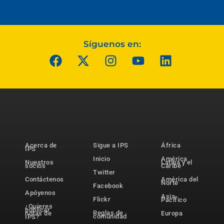
Síguenos en:
Acerca de
Sigue a IPS
África
IPS
Inicio
América
Nuestros
Latina y el
socios
Caribe
Twitter
Contáctenos
América del
Norte
Facebook
Apóyenos
Asia-
Flickr
Pacífico
¿Quieres
publicar
Reglas de
notas de
Europa
comunidad
IPS?