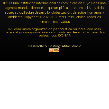
IPS es una institución internacional de comunicación cuyo eje es una
agencia mundial de noticias que amplifica las voces del Sur y de la
sociedad civil sobre desarrollo, globalización, derechos humanos y
ambiente. Copyright © 2025 IPS-Inter Press Service. Todos los
derechos reservados.
IPS es la única organización periodística mundial con más
personal y corresponsales en el mundo en desarrollo que en los
países ricos. DONAR
Desarrollo & Hosting: Atiko.Studio