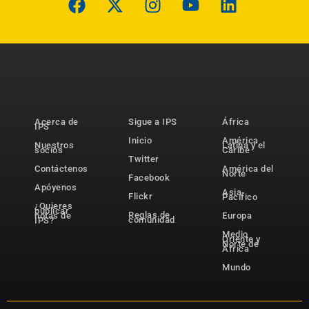
Acerca de
Sigue a IPS
África
IPS
Inicio
América
Nuestros
Latina y el
socios
Caribe
Twitter
Contáctenos
América del
Norte
Facebook
Apóyenos
Asia-
Flickr
Pacífico
¿Quieres
publicar
Reglas de
notas de
Europa
comunidad
IPS?
Medio
Oriente y
Norte de
África
Mundo