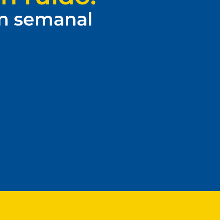
ín semanal