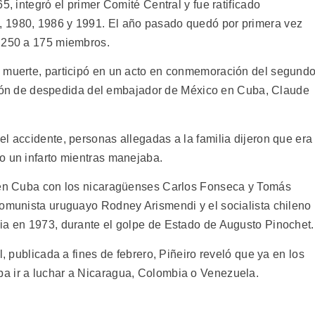
5, integró el primer Comité Central y fue ratificado
 1980, 1986 y 1991. El año pasado quedó por primera vez
e 250 a 175 miembros.
u muerte, participó en un acto en conmemoración del segund
epción de despedida del embajador de México en Cuba, Claude
l accidente, personas allegadas a la familia dijeron que era
o un infarto mientras manejaba.
o en Cuba con los nicaragüenses Carlos Fonseca y Tomás
comunista uruguayo Rodney Arismendi y el socialista chileno
ia en 1973, durante el golpe de Estado de Augusto Pinochet.
l, publicada a fines de febrero, Piñeiro reveló que ya en los
a ir a luchar a Nicaragua, Colombia o Venezuela.