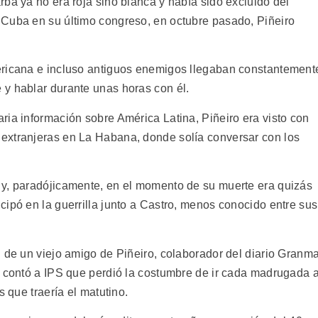
ba ya no era roja sino blanca y había sido excluido del
 Cuba en su último congreso, en octubre pasado, Piñeiro
ericana e incluso antiguos enemigos llegaban constantement
y hablar durante unas horas con él.
ria información sobre América Latina, Piñeiro era visto con
extranjeras en La Habana, donde solía conversar con los
 y, paradójicamente, en el momento de su muerte era quizás
ipó en la guerrilla junto a Castro, menos conocido entre sus
 de un viejo amigo de Piñeiro, colaborador del diario Granma
e contó a IPS que perdió la costumbre de ir cada madrugada 
s que traería el matutino.