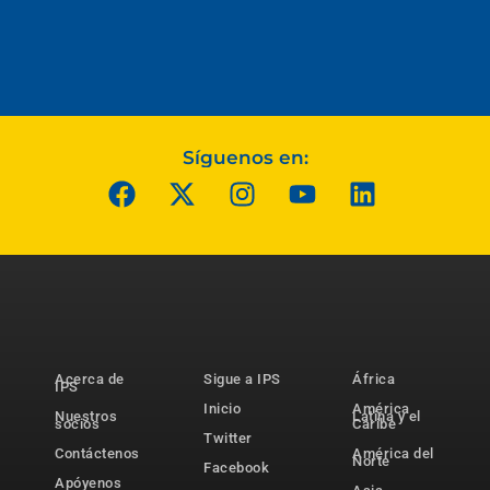
Síguenos en:
Acerca de
Sigue a IPS
África
IPS
Inicio
América
Nuestros
Latina y el
socios
Caribe
Twitter
Contáctenos
América del
Norte
Facebook
Apóyenos