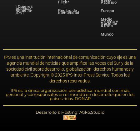
Asia-
Flickr
Pacífico
¿Quieres
publicar
Reglas de
notas de
Europa
comunidad
IPS?
Medio
Oriente y
Norte de
África
Mundo
IPS es una institución internacional de comunicación cuyo eje es una
agencia mundial de noticias que amplifica las voces del Sur y de la
sociedad civil sobre desarrollo, globalización, derechos humanos y
ambiente. Copyright © 2025 IPS-Inter Press Service. Todos los
derechos reservados.
IPS es la única organización periodística mundial con más
personal y corresponsales en el mundo en desarrollo que en los
países ricos. DONAR
Desarrollo & Hosting: Atiko.Studio