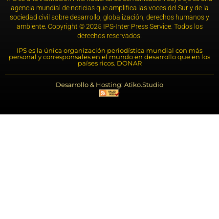
agencia mundial de noticias que amplifica las voces del Sur y de la
sociedad civil sobre desarrollo, globalización, derechos humanos y
ambiente. Copyright © 2025 IPS-Inter Press Service. Todos los
derechos reservados.
IPS es la única organización periodística mundial con más
personal y corresponsales en el mundo en desarrollo que en los
países ricos. DONAR
Desarrollo & Hosting: Atiko.Studio