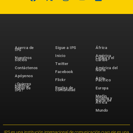
Acerca de
Sigue a IPS
África
IPS
Inicio
América
Nuestros
Latina y el
socios
Caribe
Twitter
Contáctenos
América del
Norte
Facebook
Apóyenos
Asia-
Flickr
Pacífico
¿Quieres
publicar
Reglas de
notas de
Europa
comunidad
IPS?
Medio
Oriente y
Norte de
África
Mundo
IPS es una institución internacional de comunicación cuyo eje es una