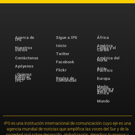
Acerca de
Sigue a IPS
África
IPS
Inicio
América
Nuestros
Latina y el
socios
Caribe
Twitter
Contáctenos
América del
Norte
Facebook
Apóyenos
Asia-
Flickr
Pacífico
¿Quieres
publicar
Reglas de
notas de
Europa
comunidad
IPS?
Medio
Oriente y
Norte de
África
Mundo
IPS es una institución internacional de comunicación cuyo eje es una
agencia mundial de noticias que amplifica las voces del Sur y de la
sociedad civil sobre desarrollo, globalización, derechos humanos y