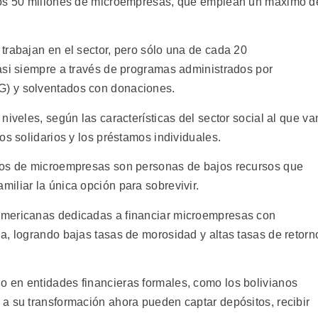
nos 50 millones de microempresas, que emplean un máximo d
trabajan en el sector, pero sólo una de cada 20
asi siempre a través de programas administrados por
) y solventados con donaciones.
niveles, según las características del sector social al que va
os solidarios y los préstamos individuales.
dos de microempresas son personas de bajos recursos que
iliar la única opción para sobrevivir.
americanas dedicadas a financiar microempresas con
a, logrando bajas tasas de morosidad y altas tasas de retorn
 en entidades financieras formales, como los bolivianos
a su transformación ahora pueden captar depósitos, recibir