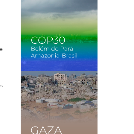
s
de
os