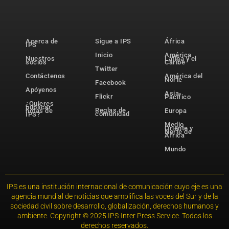
Acerca de
Sigue a IPS
África
IPS
Inicio
América
Nuestros
Latina y el
socios
Caribe
Twitter
Contáctenos
América del
Norte
Facebook
Apóyenos
Asia-
Flickr
Pacífico
¿Quieres
publicar
Reglas de
notas de
Europa
comunidad
IPS?
Medio
Oriente y
Norte de
África
Mundo
IPS es una institución internacional de comunicación cuyo eje es una
agencia mundial de noticias que amplifica las voces del Sur y de la
sociedad civil sobre desarrollo, globalización, derechos humanos y
ambiente. Copyright © 2025 IPS-Inter Press Service. Todos los
derechos reservados.