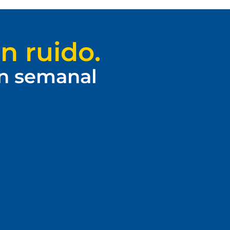
n ruido.
ín semanal