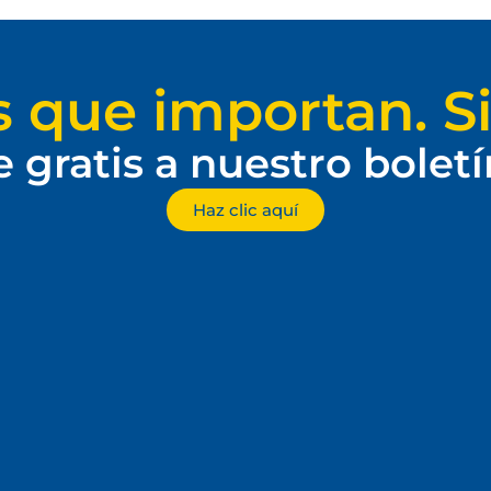
s que importan. Si
e gratis a nuestro bolet
Haz clic aquí