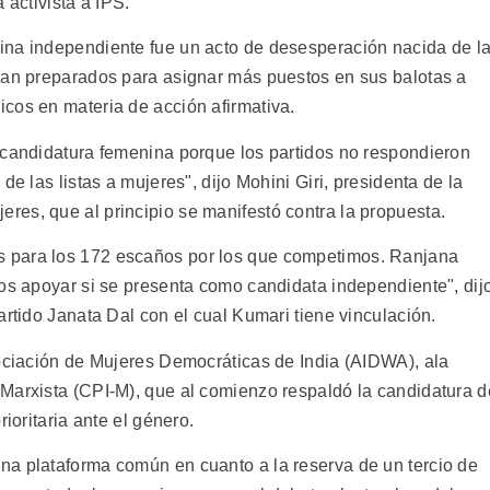
a activista a IPS.
ina independiente fue un acto de desesperación nacida de l
ban preparados para asignar más puestos en sus balotas a
cos en materia de acción afirmativa.
 candidatura femenina porque los partidos no respondieron
de las listas a mujeres", dijo Mohini Giri, presidenta de la
es, que al principio se manifestó contra la propuesta.
 para los 172 escaños por los que competimos. Ranjana
mos apoyar si se presenta como candidata independiente", dij
artido Janata Dal con el cual Kumari tiene vinculación.
sociación de Mujeres Democráticas de India (AIDWA), ala
Marxista (CPI-M), que al comienzo respaldó la candidatura d
ioritaria ante el género.
na plataforma común en cuanto a la reserva de un tercio de