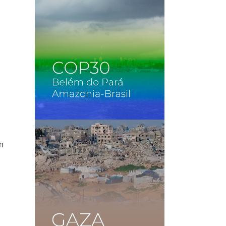
e
n
l