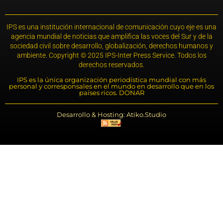
IPS es una institución internacional de comunicación cuyo eje es una
agencia mundial de noticias que amplifica las voces del Sur y de la
sociedad civil sobre desarrollo, globalización, derechos humanos y
ambiente. Copyright © 2025 IPS-Inter Press Service. Todos los
derechos reservados.
IPS es la única organización periodística mundial con más
personal y corresponsales en el mundo en desarrollo que en los
países ricos. DONAR
Desarrollo & Hosting: Atiko.Studio