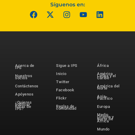
Síguenos en:
Acerca de
Sigue a IPS
África
IPS
Inicio
América
Nuestros
Latina y el
socios
Caribe
Twitter
Contáctenos
América del
Norte
Facebook
Apóyenos
Asia-
Flickr
Pacífico
¿Quieres
publicar
Reglas de
notas de
Europa
comunidad
IPS?
Medio
Oriente y
Norte de
África
Mundo