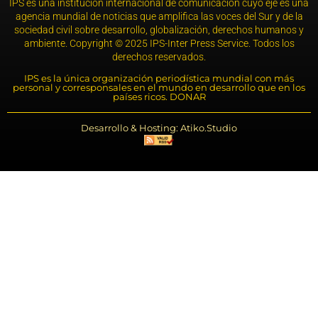
IPS es una institución internacional de comunicación cuyo eje es una
agencia mundial de noticias que amplifica las voces del Sur y de la
sociedad civil sobre desarrollo, globalización, derechos humanos y
ambiente. Copyright © 2025 IPS-Inter Press Service. Todos los
derechos reservados.
IPS es la única organización periodística mundial con más
personal y corresponsales en el mundo en desarrollo que en los
países ricos. DONAR
Desarrollo & Hosting: Atiko.Studio