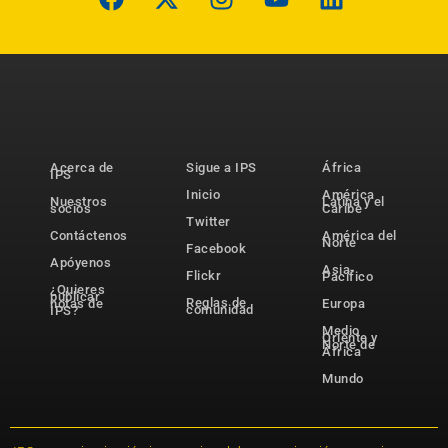
Acerca de
Sigue a IPS
África
IPS
Inicio
América
Nuestros
Latina y el
socios
Caribe
Twitter
Contáctenos
América del
Norte
Facebook
Apóyenos
Asia-
Flickr
Pacífico
¿Quieres
publicar
Reglas de
notas de
Europa
comunidad
IPS?
Medio
Oriente y
Norte de
África
Mundo