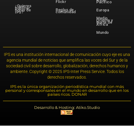
Flickr
Pacífico
¿Quieres
publicar
Reglas de
notas de
Europa
comunidad
IPS?
Medio
Oriente y
Norte de
África
Mundo
IPS es una institución internacional de comunicación cuyo eje es una
agencia mundial de noticias que amplifica las voces del Sur y de la
sociedad civil sobre desarrollo, globalización, derechos humanos y
ambiente. Copyright © 2025 IPS-Inter Press Service. Todos los
derechos reservados.
IPS es la única organización periodística mundial con más
personal y corresponsales en el mundo en desarrollo que en los
países ricos. DONAR
Desarrollo & Hosting: Atiko.Studio