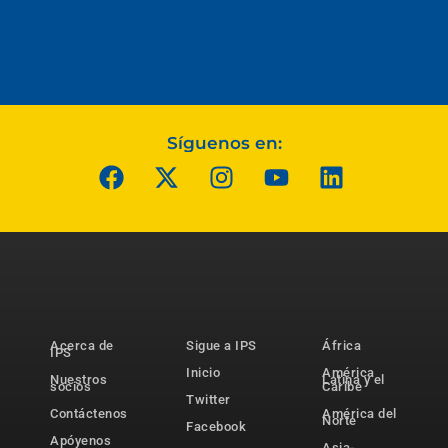
Síguenos en:
Acerca de
Sigue a IPS
África
IPS
Inicio
América
Nuestros
Latina y el
socios
Caribe
Twitter
Contáctenos
América del
Norte
Facebook
Apóyenos
Asia-