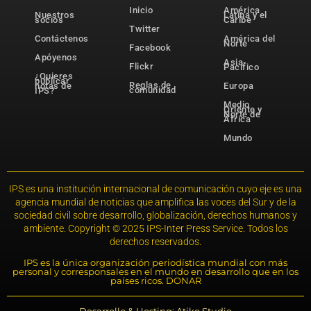
Inicio
América
Nuestros
Latina y el
socios
Caribe
Twitter
Contáctenos
América del
Norte
Facebook
Apóyenos
Asia-
Flickr
Pacífico
¿Quieres
publicar
Reglas de
notas de
Europa
comunidad
IPS?
Medio
Oriente y
Norte de
África
Mundo
IPS es una institución internacional de comunicación cuyo eje es una
agencia mundial de noticias que amplifica las voces del Sur y de la
sociedad civil sobre desarrollo, globalización, derechos humanos y
ambiente. Copyright © 2025 IPS-Inter Press Service. Todos los
derechos reservados.
IPS es la única organización periodística mundial con más
personal y corresponsales en el mundo en desarrollo que en los
países ricos. DONAR
Desarrollo & Hosting: Atiko.Studio