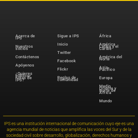
Acerca de
Sigue a IPS
África
IPS
Inicio
América
Nuestros
Latina y el
socios
Caribe
Twitter
Contáctenos
América del
Norte
Facebook
Apóyenos
Asia-
Flickr
Pacífico
¿Quieres
publicar
Reglas de
notas de
Europa
comunidad
IPS?
Medio
Oriente y
Norte de
África
Mundo
IPS es una institución internacional de comunicación cuyo eje es una
agencia mundial de noticias que amplifica las voces del Sur y de la
sociedad civil sobre desarrollo, globalización, derechos humanos y