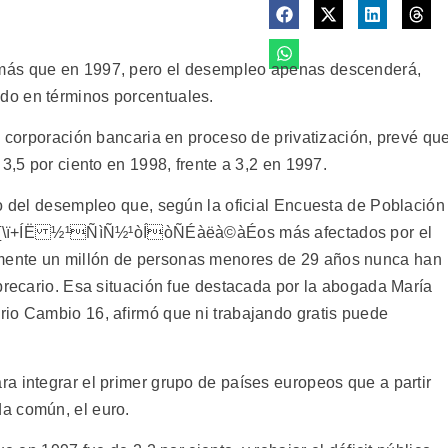
más que en 1997, pero el desempleo apenas descenderá,
do en términos porcentuales.
a corporación bancaria en proceso de privatización, prevé qu
3,5 por ciento en 1998, frente a 3,2 en 1997.
ro del desempleo que, según la oficial Encuesta de Población
to d[\ï+ÍË ½¹ÑìÑ½¹òÍòÑÉàëà©àÉos más afectados por el
ente un millón de personas menores de 29 años nunca han
precario. Esa situación fue destacada por la abogada María
io Cambio 16, afirmó que ni trabajando gratis puede
a integrar el primer grupo de países europeos que a partir
a común, el euro.