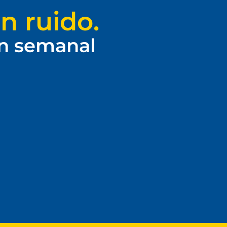
n ruido.
ín semanal