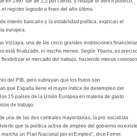
e en 1997 fue de 2,2 por ciento, y rebajar el déficit público,
, el registro logrado a fines del año último.
e interés bancario y la estabilidad política, explican el
dia europea.
o Vizcaya, una de las cinco grandes instituciones financiera
 no está finalizado, ni mucho menos. Según Ybarra, es precis
y flexibilizar el mercado del trabajo, haciendo menos costoso
ento del PIB, pero subrayan que los frutos son
rdan que España tiene el mayor índice de desempleo del
 los 15 países de la Unión Europea en materia de gasto
stos de trabajo.
de una de las dos centrales mayoritarias, la pro socialista
erte que la política activa de empleo del gobierno no existe
marcha un Plan Nacional por el Empleo", dice Ferrer.