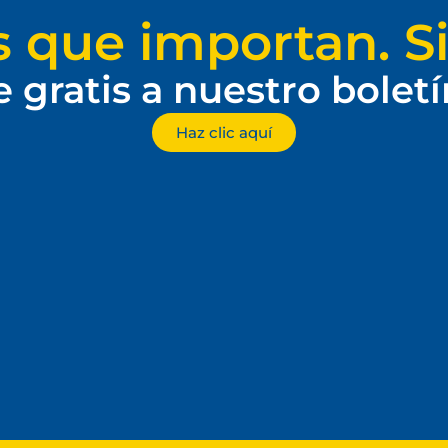
s que importan. Si
e gratis a nuestro bolet
Haz clic aquí