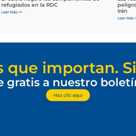
refugiados en la RDC
peligr
Irán
Leer Más >>
Leer Más 
s que importan. Si
e gratis a nuestro bolet
Haz clic aquí