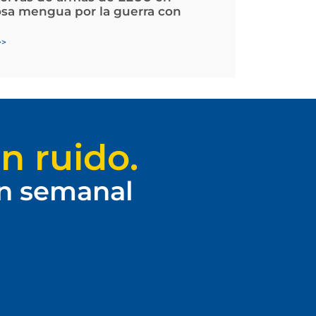
osa mengua por la guerra con
>>
n ruido.
ín semanal