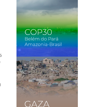
ró
e
l