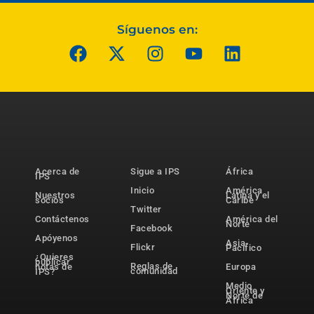
Síguenos en:
Acerca de
Sigue a IPS
África
IPS
Inicio
América
Nuestros
Latina y el
socios
Caribe
Twitter
Contáctenos
América del
Norte
Facebook
Apóyenos
Asia-
Flickr
Pacífico
¿Quieres
publicar
Reglas de
notas de
Europa
comunidad
IPS?
Medio
Oriente y
Norte de
África