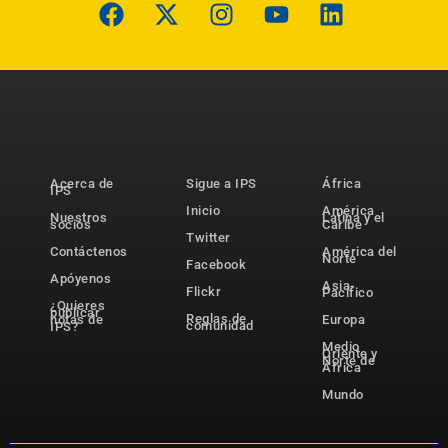
Acerca de
Sigue a IPS
África
IPS
Inicio
América
Nuestros
Latina y el
socios
Caribe
Twitter
Contáctenos
América del
Norte
Facebook
Apóyenos
Asia-
Flickr
Pacífico
¿Quieres
publicar
Reglas de
notas de
Europa
comunidad
IPS?
Medio
Oriente y
Norte de
África
Mundo