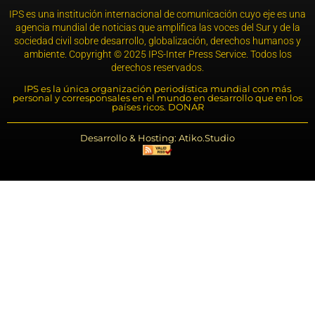
IPS es una institución internacional de comunicación cuyo eje es una
agencia mundial de noticias que amplifica las voces del Sur y de la
sociedad civil sobre desarrollo, globalización, derechos humanos y
ambiente. Copyright © 2025 IPS-Inter Press Service. Todos los
derechos reservados.
IPS es la única organización periodística mundial con más
personal y corresponsales en el mundo en desarrollo que en los
países ricos. DONAR
Desarrollo & Hosting: Atiko.Studio