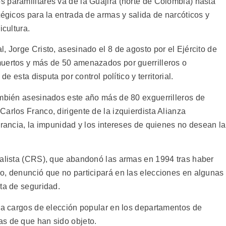
 paramilitares va de la Guajira (norte de Colombia) hasta
tégicos para la entrada de armas y salida de narcóticos y
icultura.
, Jorge Cristo, asesinado el 8 de agosto por el Ejército de
muertos y más de 50 amenazados por guerrilleros o
de esta disputa por control político y territorial.
ambién asesinados este año más de 80 exguerrilleros de
arlos Franco, dirigente de la izquierdista Alianza
erancia, la impunidad y los intereses de quienes no desean la
ialista (CRS), que abandonó las armas en 1994 tras haber
o, denunció que no participará en las elecciones en algunas
ta de seguridad.
ara cargos de elección popular en los departamentos de
as de que han sido objeto.