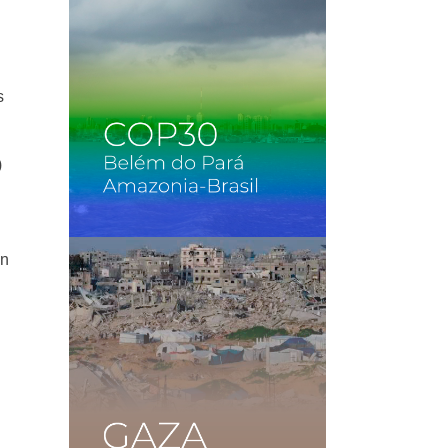
s
)
án