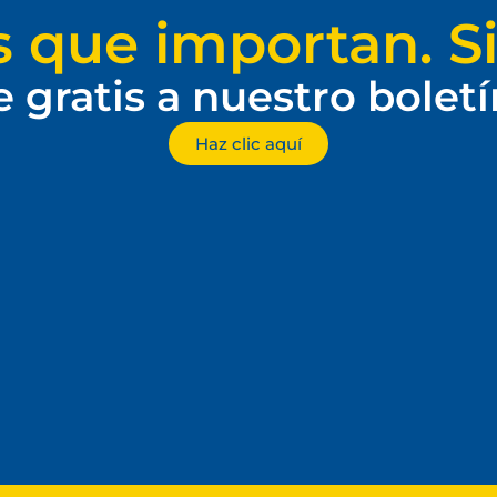
s que importan. Si
e gratis a nuestro bolet
Haz clic aquí