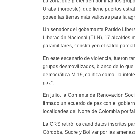
La zona que pretenden dominar los grupos
Uraba (noroeste), que tiene puertos estra
posee las tierras más valiosas para la agr
Un senador del gobernante Partido Liberal
Liberación Nacional (ELN), 17 alcaldes 
paramilitares, constituyen el saldo parcial 
En este escenario de violencia, fueron t
grupos desmovilizados, blanco de lo que C
democrática M-19, califica como "la intol
paz".
En julio, la Corriente de Renovación Soc
firmado un acuerdo de paz con el gobiern
localidades del Norte de Colombia por fal
La CRS retiró los candidatos inscritos p
Córdoba, Sucre y Bolívar por las amenaz