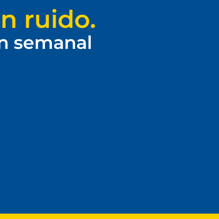
n ruido.
ín semanal