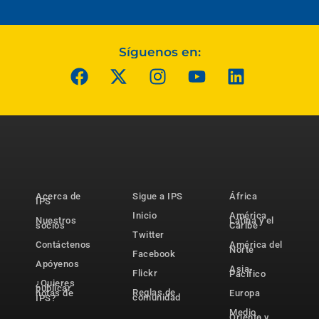
Síguenos en:
Acerca de
Sigue a IPS
África
IPS
Inicio
América
Nuestros
Latina y el
socios
Caribe
Twitter
Contáctenos
América del
Norte
Facebook
Apóyenos
Asia-
Flickr
Pacífico
¿Quieres
publicar
Reglas de
notas de
Europa
comunidad
IPS?
Medio
Oriente y