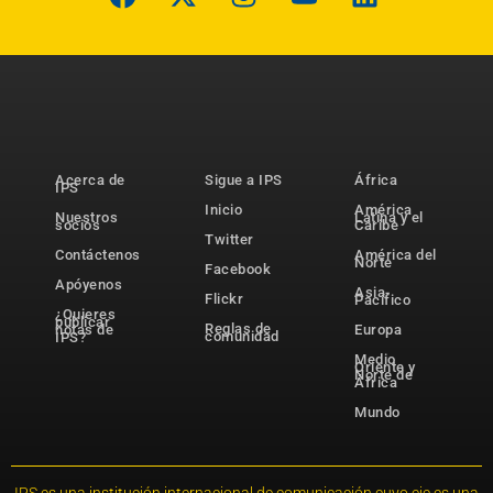
Acerca de
Sigue a IPS
África
IPS
Inicio
América
Nuestros
Latina y el
socios
Caribe
Twitter
Contáctenos
América del
Norte
Facebook
Apóyenos
Asia-
Flickr
Pacífico
¿Quieres
publicar
Reglas de
notas de
Europa
comunidad
IPS?
Medio
Oriente y
Norte de
África
Mundo