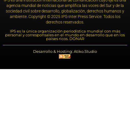
IPS es una institución internacional de comunicación cuyo eje es una
agencia mundial de noticias que amplifica las voces del Sur y de la
sociedad civil sobre desarrollo, globalización, derechos humanos y
ambiente. Copyright © 2025 IPS-Inter Press Service. Todos los
derechos reservados.
IPS es la única organización periodística mundial con más
personal y corresponsales en el mundo en desarrollo que en los
países ricos. DONAR
Desarrollo & Hosting: Atiko.Studio