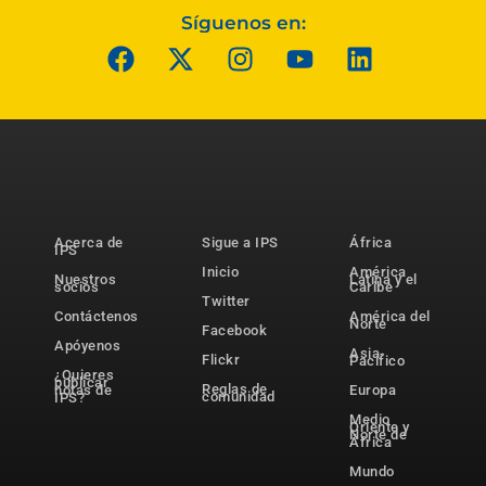
Síguenos en:
Acerca de
Sigue a IPS
África
IPS
Inicio
América
Nuestros
Latina y el
socios
Caribe
Twitter
Contáctenos
América del
Norte
Facebook
Apóyenos
Asia-
Flickr
Pacífico
¿Quieres
publicar
Reglas de
notas de
Europa
comunidad
IPS?
Medio
Oriente y
Norte de
África
Mundo