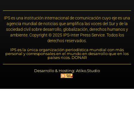
IPS es una institución internacional de comunicación cuyo eje es una
agencia mundial de noticias que amplifica las voces del Sur y de la
sociedad civil sobre desarrollo, globalización, derechos humanos y
ambiente. Copyright © 2025 IPS-Inter Press Service. Todos los
derechos reservados.
IPS es la única organización periodística mundial con más
personal y corresponsales en el mundo en desarrollo que en los
países ricos. DONAR
Desarrollo & Hosting: Atiko.Studio