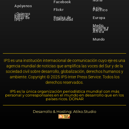
Norte
Facebook
Apóyenos
Asia-
Flickr
Pacífico
¿Quieres
publicar
Reglas de
notas de
Europa
comunidad
IPS?
Medio
Oriente y
Norte de
África
Mundo
IPS es una institución internacional de comunicación cuyo eje es una
agencia mundial de noticias que amplifica las voces del Sur y de la
sociedad civil sobre desarrollo, globalización, derechos humanos y
ambiente. Copyright © 2025 IPS-Inter Press Service. Todos los
derechos reservados.
IPS es la única organización periodística mundial con más
personal y corresponsales en el mundo en desarrollo que en los
países ricos. DONAR
Desarrollo & Hosting: Atiko.Studio