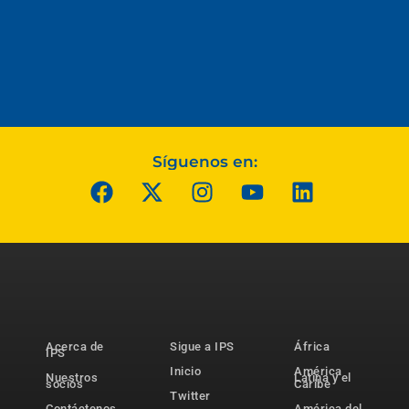
Síguenos en:
Acerca de
Sigue a IPS
África
IPS
Inicio
América
Nuestros
Latina y el
socios
Caribe
Twitter
Contáctenos
América del