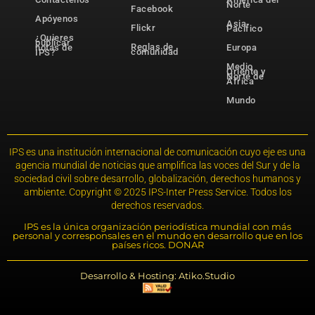
Norte
Facebook
Apóyenos
Asia-
Flickr
Pacífico
¿Quieres
publicar
Reglas de
notas de
Europa
comunidad
IPS?
Medio
Oriente y
Norte de
África
Mundo
IPS es una institución internacional de comunicación cuyo eje es una
agencia mundial de noticias que amplifica las voces del Sur y de la
sociedad civil sobre desarrollo, globalización, derechos humanos y
ambiente. Copyright © 2025 IPS-Inter Press Service. Todos los
derechos reservados.
IPS es la única organización periodística mundial con más
personal y corresponsales en el mundo en desarrollo que en los
países ricos. DONAR
Desarrollo & Hosting: Atiko.Studio