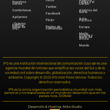
Inicio
América
Nuestros
Latina y el
socios
Caribe
Twitter
Contáctenos
América del
Norte
Facebook
Apóyenos
Asia-
Flickr
Pacífico
¿Quieres
publicar
Reglas de
notas de
Europa
comunidad
IPS?
Medio
Oriente y
Norte de
África
Mundo
IPS es una institución internacional de comunicación cuyo eje es una
agencia mundial de noticias que amplifica las voces del Sur y de la
sociedad civil sobre desarrollo, globalización, derechos humanos y
ambiente. Copyright © 2025 IPS-Inter Press Service. Todos los
derechos reservados.
IPS es la única organización periodística mundial con más
personal y corresponsales en el mundo en desarrollo que en los
países ricos. DONAR
Desarrollo & Hosting: Atiko.Studio