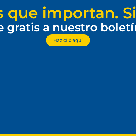
s que importan. Si
e gratis a nuestro bolet
Haz clic aquí