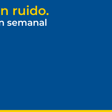
n ruido.
ín semanal