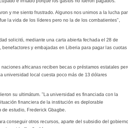
cupado e irritado porque los gastos no fueron pagados.
on y me siento frustrado. Algunos nos unimos a la lucha pa
ue la vida de los líderes pero no la de los combatientes",
dad solicitó, mediante una carta abierta fechada el 28 de
, benefactores y embajadas en Liberia para pagar las cuotas
s naciones africanas reciben becas o préstamos estatales per
 la universidad local cuesta poco más de 13 dólares
ieron su ultimátum. "La universidad es financiada con la
tuación financiera de la institución es deplorable
ro de estudio, Frederick Gbagbe.
ra conseguir otros recursos, aparte del subsidio del gobierno