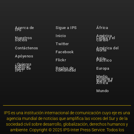
Acerca de
Sigue a IPS
África
IPS
Inicio
América
Nuestros
Latina y el
socios
Caribe
Twitter
Contáctenos
América del
Norte
Facebook
Apóyenos
Asia-
Flickr
Pacífico
¿Quieres
publicar
Reglas de
notas de
Europa
comunidad
IPS?
Medio
Oriente y
Norte de
África
Mundo
IPS es una institución internacional de comunicación cuyo eje es una
agencia mundial de noticias que amplifica las voces del Sur y de la
sociedad civil sobre desarrollo, globalización, derechos humanos y
ambiente. Copyright © 2025 IPS-Inter Press Service. Todos los