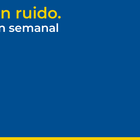
n ruido.
ín semanal