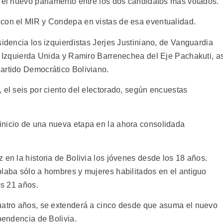
n el nuevo parlamento entre los dos candidatos más votados.
 con el MIR y Condepa en vistas de esa eventualidad.
sidencia los izquierdistas Jerjes Justiniano, de Vanguardia
la Izquierda Unida y Ramiro Barrenechea del Eje Pachakuti, a
artido Democrático Boliviano.
 el seis por ciento del electorado, según encuestas
inicio de una nueva etapa en la ahora consolidada
 en la historia de Bolivia los jóvenes desde los 18 años.
plaba sólo a hombres y mujeres habilitados en el antiguo
os 21 años.
cuatro años, se extenderá a cinco desde que asuma el nuevo
ependencia de Bolivia.