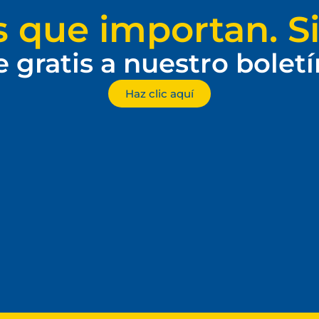
s que importan. Si
e gratis a nuestro bolet
Haz clic aquí