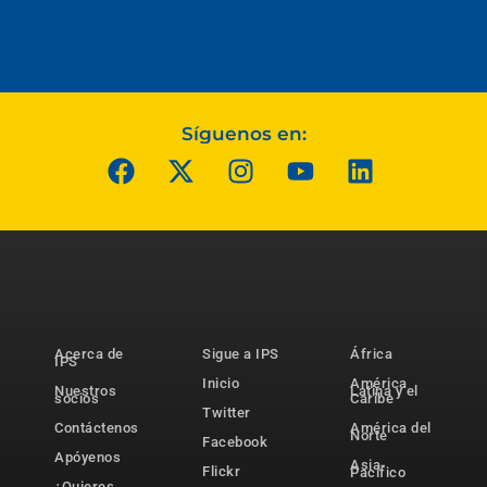
Síguenos en:
Acerca de
Sigue a IPS
África
IPS
Inicio
América
Nuestros
Latina y el
socios
Caribe
Twitter
Contáctenos
América del
Norte
Facebook
Apóyenos
Asia-
Flickr
Pacífico
¿Quieres